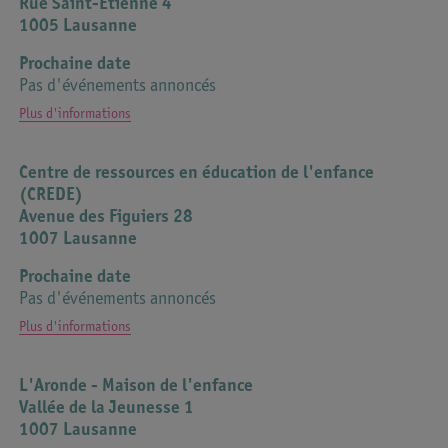
Rue Saint-Etienne 4
1005 Lausanne
Prochaine date
Pas d'événements annoncés
Plus d'informations
Contact
info@isjm.ch
www.isjm.ch
Centre de ressources en éducation de l'enfance
021 311 52 20
(CREDE)
Avenue des Figuiers 28
1007 Lausanne
Prochaine date
Pas d'événements annoncés
Plus d'informations
L'Aronde - Maison de l'enfance
Vallée de la Jeunesse 1
1007 Lausanne