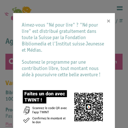
×
DE
FR
IT
Aimez-vous "Né pour lire" ? "Né pour
lire" est distribué gratuitement dans
toute la Suisse par la Fondation
Agenda
Bibliomedia et l'Institut suisse Jeunesse
et Médias.
Soutenez le programme par une
contribution libre, tout montant nous
aide à poursuivre cette belle aventure !
Vaud
Bibliothèques de la Ville de Lausanne
1000 Lausanne
Prochaine date
Pas d'événements annoncés
Plus d'informations