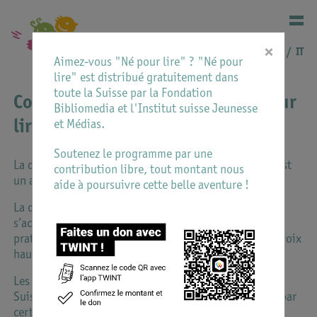
×
DE
FR
IT
Aimez-vous "Né pour lire" ? "Né pour
lire" est distribué gratuitement dans
toute la Suisse par la Fondation
Comment obtenir le coffret Né pour
Bibliomedia et l'Institut suisse Jeunesse
lire?
et Médias.
Soutenez le programme par une
La qualité de la transmission du coffret de naissance est
contribution libre, tout montant nous
un aspect fondamental du projet Né pour lire.
aide à poursuivre cette belle aventure !
La distribution, qui se veut la plus large possible,
s’accompagne de conseils et d’exemples de bonnes
pratiques qui favorisent le plaisir de lire, la lecture à voix
haute, le choix de livres de qualité.
Les coffrets sont distribués par les bibliothèques de
Suisse romande, dans certaines garderies et crèches, par
certaines infirmières-puéricultrices.