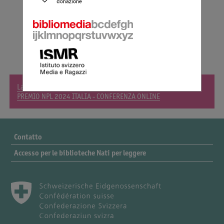
La magia della lettura condivisa con Martina Evangelista
PREMIO NPL 2024 ITALIA - CONFERENZA ONLINE
Contatto
Accesso per le biblioteche Nati per leggere