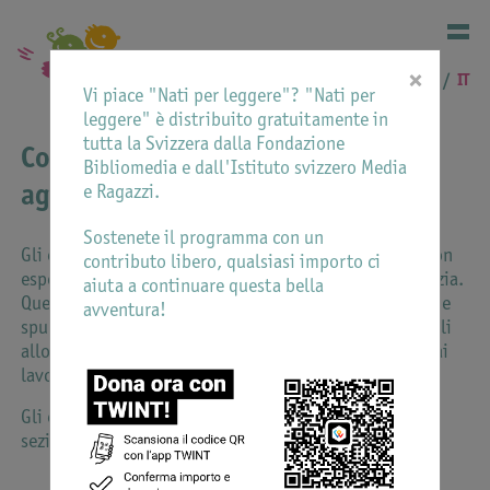
×
DE
FR
IT
Vi piace "Nati per leggere"? "Nati per
leggere" è distribuito gratuitamente in
tutta la Svizzera dalla Fondazione
Corsi di formazione e di
Bibliomedia e dall'Istituto svizzero Media
aggiornamento
e Ragazzi.
Sostenete il programma con un
Gli enti promotori organizzano corsi e/o conferenze con
contributo libero, qualsiasi importo ci
esperti nel settore della letteratura per la prima infanzia.
aiuta a continuare questa bella
Questi incontri hanno lo scopo di fornire informazioni e
avventura!
spunti per il lavoro quotidiano in biblioteca e sono utili
allo scambio d’impressioni e informazioni tra addetti ai
lavori.
Gli eventi saranno segnalati di volta in volta nella
sezione "Attualità".