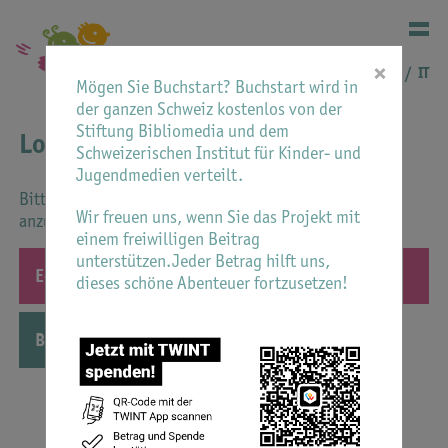
×
DE
FR
IT
Mögen Sie Buchstart? Buchstart wird in
der ganzen Schweiz kostenlos von der
Stiftung Bibliomedia und dem
Login
Schweizerischen Institut für Kinder- und
Jugendmedien verteilt.
Bitte geben Sie Ihre E-Mail-Adresse ein, um sich
Wir freuen uns, wenn Sie das Projekt mit
anzumelden.
einem freiwilligen Beitrag
unterstützen.Jeder Betrag hilft uns,
dieses schöne Abenteuer fortzusetzen!