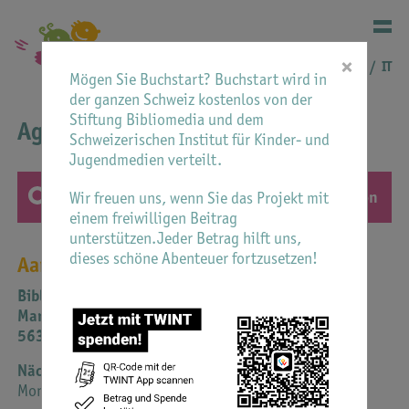
×
DE
FR
IT
Mögen Sie Buchstart? Buchstart wird in
der ganzen Schweiz kostenlos von der
Stiftung Bibliomedia und dem
Agenda
Schweizerischen Institut für Kinder- und
Jugendmedien verteilt.
Wir freuen uns, wenn Sie das Projekt mit
einem freiwilligen Beitrag
unterstützen.Jeder Betrag hilft uns,
dieses schöne Abenteuer fortzusetzen!
Aargau
Bibliothek Muri
Marktstr. 4
5630 Muri AG
Verslimorgen
Nächstes Datum
Das isch de Duume, der schüttled Pfluume...
Montag 17 August 2026
Versli und Reime mit Regina Meier-Gilgen für Eltern,