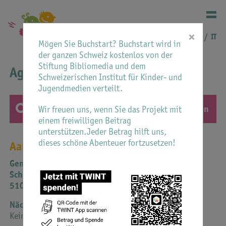
×
DE
FR
IT
Mögen Sie Buchstart? Buchstart wird in
der ganzen Schweiz kostenlos von der
Stiftung Bibliomedia und dem
Agenda
Schweizerischen Institut für Kinder- und
Jugendmedien verteilt.
Wir freuen uns, wenn Sie das Projekt mit
einem freiwilligen Beitrag
unterstützen.Jeder Betrag hilft uns,
dieses schöne Abenteuer fortzusetzen!
Aargau
Gemeinde- und Schulbibliothek
Schulhausstrasse 1
5103 Möriken
In unserer Bibliothek finden regelmässig Buchstart
Nächstes Datum
Veranstaltungen statt (Anmeldung nicht erforderlich):
Keine Veranstaltungen angekündigt
Zwärglimorgen für Kinder von 9 bis 24 Monaten